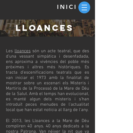
INICI
LLOANCES
Les
lloances
són un acte teatral, que des
d’una vessant simpàtica i desenfadada,
ens aproxima a vivències del poble més
pròximes i altres més històriques. Es
tracta d'escenificacions teatrals que es
van iniciar el 1973 amb la finalitat de
mostrar sobre un escenari els Misteris i
Martiris de la Processó de la Mare de Déu
de la Salut. Amb el temps han evolucionat,
es manté algun dels misteris i s'han
introduït peces menudes de l'actualitat
local que han estat notícia al llarg de l'any.
El 2013, les Lloances a la Mare de Déu
compliren 40 anys. 40 anys dedicats a la
nostra Patrona. Van néixer la nit que va