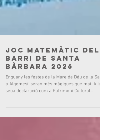
Joc matemàtic del
Barri de Santa
Bàrbara 2026
Enguany les festes de la Mare de Déu de la Salut
a Algemesí, seran més màgiques que mai. A la
seua declaració com a Patrimoni Cultural
Immaterial de la Humanitat per part de la
UNESCO, s’afegirà una curiosa i divertida eina
per a la divulgació d’aquesta efemèride. Els
festers i les festeres del Barri de Santa Bárbara,