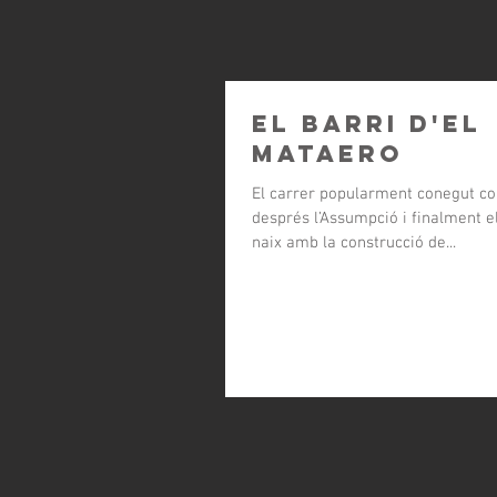
El barri d'el
Mataero
El carrer popularment conegut co
després l’Assumpció i finalment el
naix amb la construcció de...