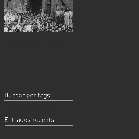
La dansa dels Gegants
Imatges ceràmiques d
la Mare de Déu de la
Salut als carrers
d’Algemesí
Buscar per tags
No hay etiquetas aún.
Entrades recents