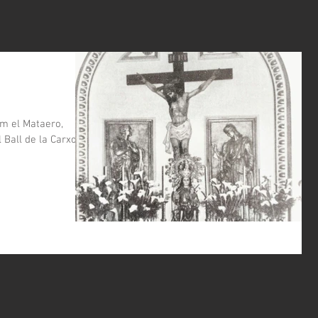
m el Mataero,
 Ball de la Carxofa,