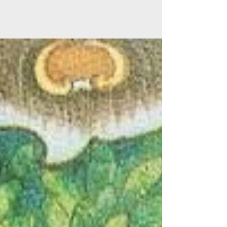
Els Dominics i
Algemesí
El dominic Francisco Diago escriu concisament
en 1599: “La casa de San Vincente Ferrer de
Algemezi del Reyno de Valencia se fundó en el...