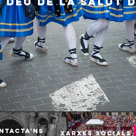
 DÉU DE LA SALUT 
DE LA FESTA
PROGRAMA OFICIAL
PUBL
ntacta'ns
xarxes socials