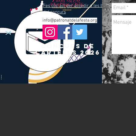
Fes clic ací per accedir a les bases
del concurs
info@patronatdelafesta.org
concurs de
cartells 2026