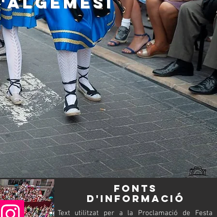
d'algemesí
ICACIONS
COL·LABORA
FESTERS
fonts
d'informació
Text utilitzat per a la Proclamació de Festa