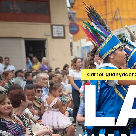
Cartell guanyador 
L