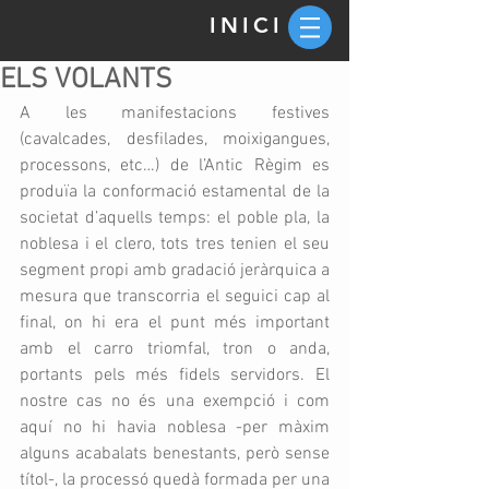
INICI
ELS VOLANTS
A les manifestacions festives 
(cavalcades, desfilades, moixigangues, 
processons, etc…) de l’Antic Règim es 
produïa la conformació estamental de la 
societat d’aquells temps: el poble pla, la 
noblesa i el clero, tots tres tenien el seu 
segment propi amb gradació jeràrquica a 
mesura que transcorria el seguici cap al 
final, on hi era el punt més important 
amb el carro triomfal, tron o anda, 
portants pels més fidels servidors. El 
nostre cas no és una exempció i com 
aquí no hi havia noblesa -per màxim 
alguns acabalats benestants, però sense 
títol-, la processó quedà formada per una 