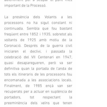
adientment per a ocupar el punt més 
important de la Processó.  
La presència dels Volants a les 
processons no ha sigut constant ni 
continuada. Sembla que fou bastant 
freqüent entre 1852 i 1935, sobretot als 
voltants de 1925 amb motiu de la 
Coronació. Després de la guerra civil 
iniciaren el declivi, i passada la 
celebració del VII Centenari en 1947, 
quasi desaparegueren, però va ser 
definitiva quan la portada de l’anda de 
tots els itineraris de les processons fou 
encomanada a les associacions locals. 
Finalment, de 1985 ençà van ser 
recuperats per a actuar en suplència de 
portadors, tot respectant la 
preeminència dels veïns que tenen 