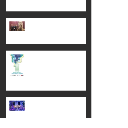
La Festa en el laboratori
EL CONCERT DE LA NIT DEL
RETORN DEL 2022
MUIXERANGUES AL CEL