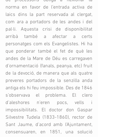
de processons obligà a flexionar la 
norma en favor de l’entrada activa de 
laics dins la part reservada al clergat, 
com ara a portadors de les andes i del 
pal·li. Aquesta crisi de disponibilitat 
arribà també a afectar a certs 
personatges com els Evangelistes. Hi ha 
que ponderar també el fet de què les 
andes de la Mare de Déu es carregaven 
d’ornamentació (fanals, peanya, etc) fruit 
de la devoció, de manera que als quatre 
preveres portadors de la senzilla anda 
antiga els hi feu impossible. Des de 1846 
s’observava el problema. El clero 
d’aleshores n’eren pocs, vells i 
impossibilitats. El doctor don Gaspar 
Silvestre Tudela (1833-1860), rector de 
Sant Jaume, d’acord amb l’Ajuntament, 
consensuaren, en 1851, una solució 